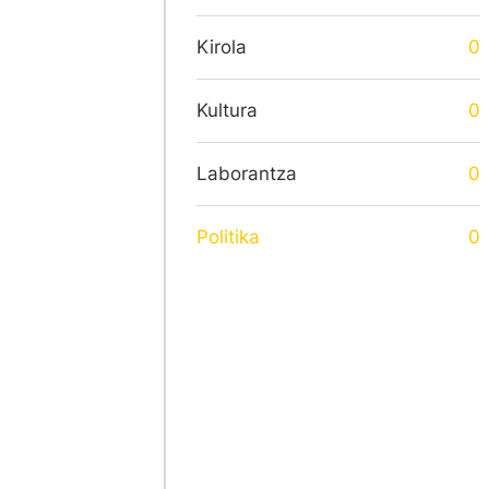
Kirola
0
Kultura
0
Laborantza
0
Politika
0