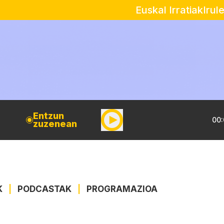
Euskal Irratiak
Irul
Entzun
00:
zuzenean
K
|
PODCASTAK
|
PROGRAMAZIOA