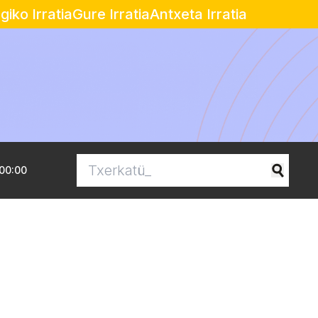
egiko Irratia
Gure Irratia
Antxeta Irratia
00:00