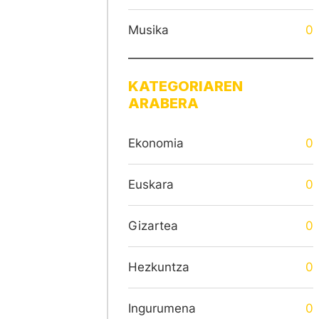
Musika
0
KATEGORIAREN
ARABERA
Ekonomia
0
Euskara
0
Gizartea
0
Hezkuntza
0
Ingurumena
0