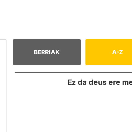
BERRIAK
A-Z
Ez da deus ere m