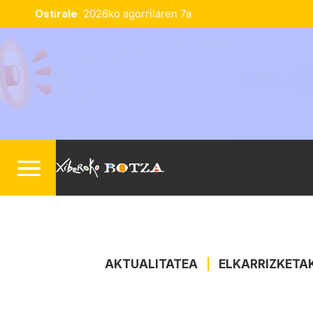
Ostirale
2026ko agorrilaren 7a
AKTUALITATEA
|
ELKARRIZKETA