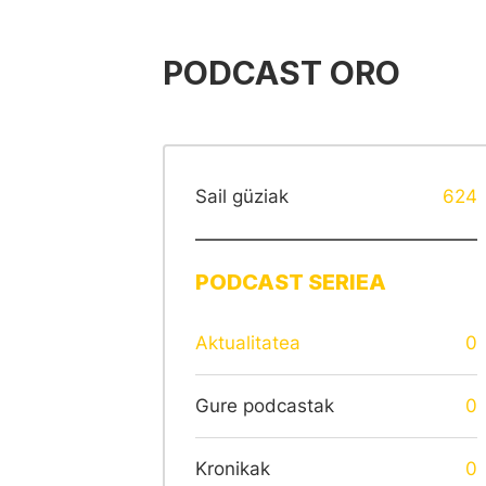
PODCAST ORO
Sail güziak
624
PODCAST SERIEA
Aktualitatea
0
Gure podcastak
0
Kronikak
0