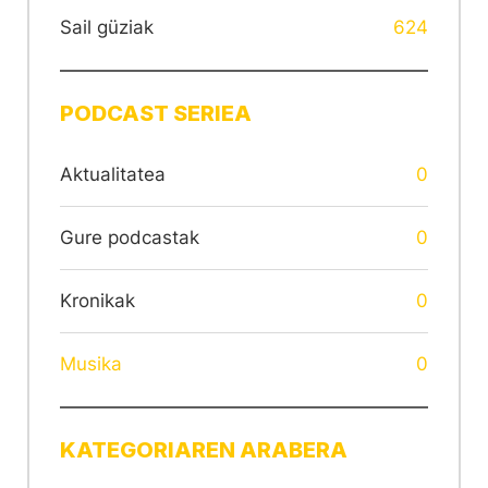
Sail güziak
624
PODCAST SERIEA
Aktualitatea
0
Gure podcastak
0
Kronikak
0
Musika
0
KATEGORIAREN ARABERA