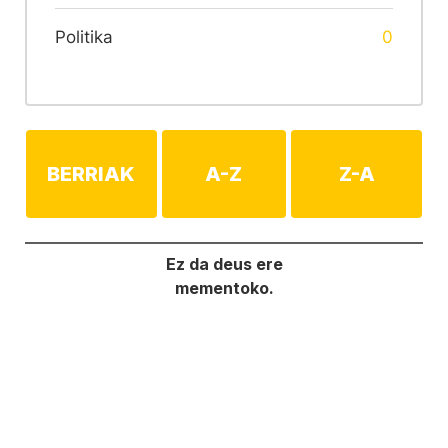
Politika
0
BERRIAK
A-Z
Z-A
Ez da deus ere
mementoko.