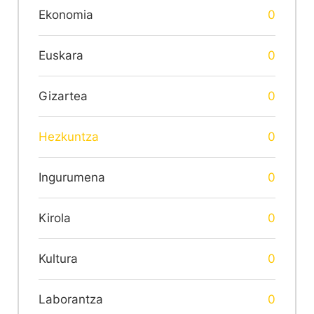
Ekonomia
0
Euskara
0
Gizartea
0
Hezkuntza
0
Ingurumena
0
Kirola
0
Kultura
0
Laborantza
0