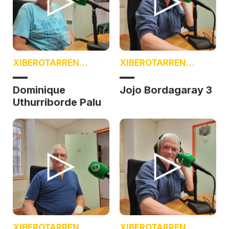
XIBEROTARREN
XIBEROTARREN
BOTZA
BOTZA
Dominique
Jojo Bordagaray 3
Uthurriborde Palu
XIBEROTARREN
XIBEROTARREN