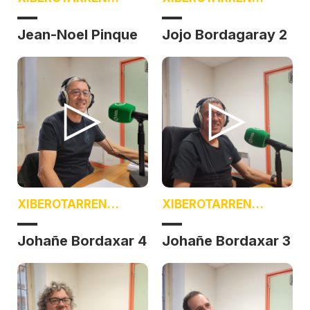
BOTZA
BOTZA
Jean-Noel Pinque
Jojo Bordagaray 2
XIBEROTARREN
XIBEROTARREN
BOTZA
BOTZA
Johañe Bordaxar 4
Johañe Bordaxar 3