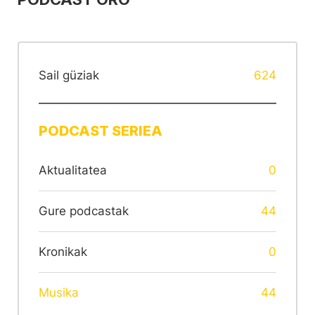
Sail güziak
624
PODCAST SERIEA
Aktualitatea
0
Gure podcastak
44
Kronikak
0
Musika
44