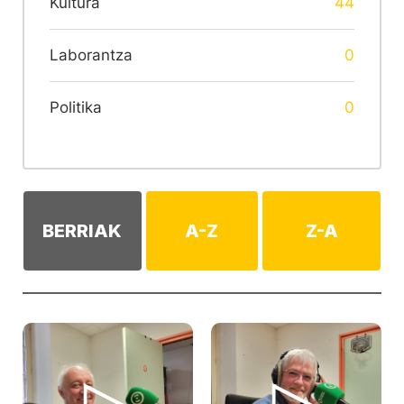
Kultura
44
Laborantza
0
Politika
0
BERRIAK
A-Z
Z-A