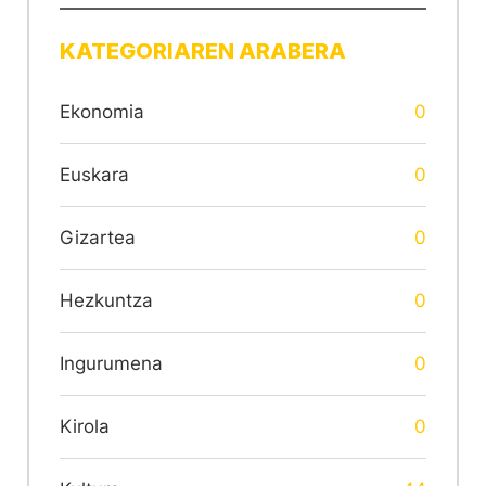
KATEGORIAREN ARABERA
Ekonomia
0
Euskara
0
Gizartea
0
Hezkuntza
0
Ingurumena
0
Kirola
0