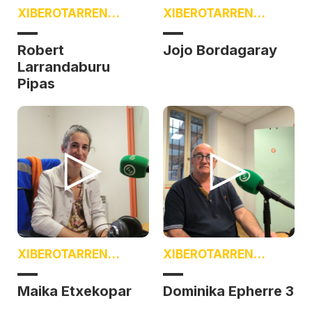
XIBEROTARREN
XIBEROTARREN
BOTZA
BOTZA
Robert
Jojo Bordagaray
Larrandaburu
Pipas
XIBEROTARREN
XIBEROTARREN
BOTZA
BOTZA
Maika Etxekopar
Dominika Epherre 3