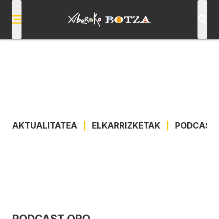
AKTUALITATEA
|
ELKARRIZKETAK
|
PODCAST
PODCAST ORO