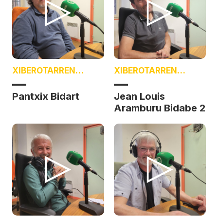
XIBEROTARREN
XIBEROTARREN
BOTZA
BOTZA
Pantxix Bidart
Jean Louis
Aramburu Bidabe 2