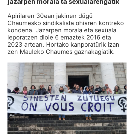
jazarpen morala ta sexüalarengatik
Apirilaren 30ean jakinen dügü
Chaumesko sindikalista ohiaren kontreko
kondena. Jazarpen morala eta sexüala
leporatzen dioie 6 emaztek 2016 eta
2023 artean. Hortako kanporatürik izan
zen Mauleko Chaumes gaznakagiatik.