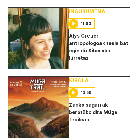
INGURUMENA
11:00
Alys Cretier
antropologoak tesia bat
egin dü Xiberoko
lürretaz
KIROLA
10:59
Zanko sagarrak
berotüko dira Müga
Trailean