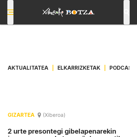
AKTUALITATEA
|
ELKARRIZKETAK
|
PODCAST
GIZARTEA
(Xiberoa)
2 urte presontegi gibelapenarekin