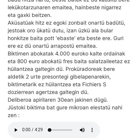
lekükotarzunaren emaitea, hainbeste nigarrez
eta gaxki beitzen.
Aküsatüak hitz ez egoki zonbait onartü badütü,
jestoak oro ükatü dutu, izan üzkü ala bular
honkitze baita pott 'ebaste' eta beste ere. Guri
ere ez dü onartü arrapostü emaitea.
Biktimen abokatak 4.000 euroko kalte ordainak
eta 800 euro abokatü fres baita salatzaileetaz ez
hüilantzea galtegin dü. Proküradoreak bere
aldetik 2 urte presontegi gibelapenarekin,
biktimetarik ez hüilantzea eta Fichiers S
dozierrean agertzea galtegin dü.
Deliberoa apirilaren 30ean jakinen dügü.
Jüstoki biktima bat gure mikroan elestatü nahi
zen :