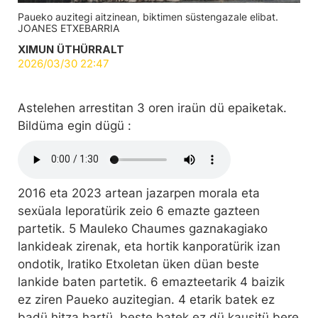
Paueko auzitegi aitzinean, biktimen süstengazale elibat.
JOANES ETXEBARRIA
XIMUN ÜTHÜRRALT
2026/03/30 22:47
Astelehen arrestitan 3 oren iraün dü epaiketak.
Bildüma egin dügü :
2016 eta 2023 artean jazarpen morala eta
sexüala leporatürik zeio 6 emazte gazteen
partetik. 5 Mauleko Chaumes gaznakagiako
lankideak zirenak, eta hortik kanporatürik izan
ondotik, Iratiko Etxoletan üken düan beste
lankide baten partetik. 6 emazteetarik 4 baizik
ez ziren Paueko auzitegian. 4 etarik batek ez
badü hitza hartü, beste batek ez dü kausitü bere