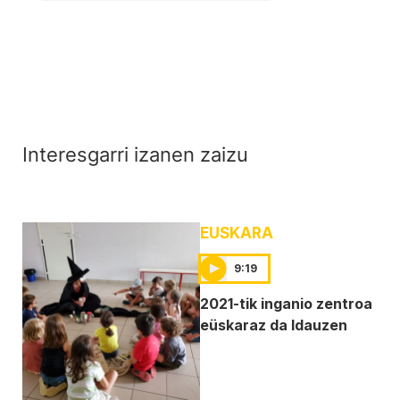
Interesgarri izanen zaizu
EUSKARA
9:19
2021-tik inganio zentroa
eüskaraz da Idauzen