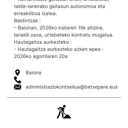
talde-lanerako gaitasun autonomoa eta
erreaktiboa izatea.
Baldintzak :
– Baionan, 2026ko irailaren 1tik aitzina,
lanaldi osoa, urtebeteko kontratu mugatua.
Hautagaitza aurkezteko :
- Hautagaitza aurkezteko azken epea :
2026ko agorrilaren 20a
Baiona
administraziokontseilua@betxepare.eus