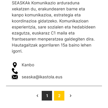
SEASKAk Komunikazio arduraduna
xekatzen du, erakundearen barne eta
kanpo komunikazioa, estrategia eta
koordinazioa gidatzeko. Komunikazioan
esperientzia, sare sozialen eta hedabideen
ezagutza, euskaraz C1 maila eta
frantsesaren menperatzea galdegiten dira.
Hautagaitzak agorrilaren 15a baino lehen
igorri.
Kanbo
seaska@ikastola.eus
1
2