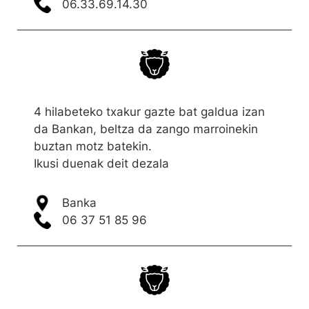
06.33.69.14.30
4 hilabeteko txakur gazte bat galdua izan
da Bankan, beltza da zango marroinekin
buztan motz batekin.
Ikusi duenak deit dezala
Banka
06 37 51 85 96