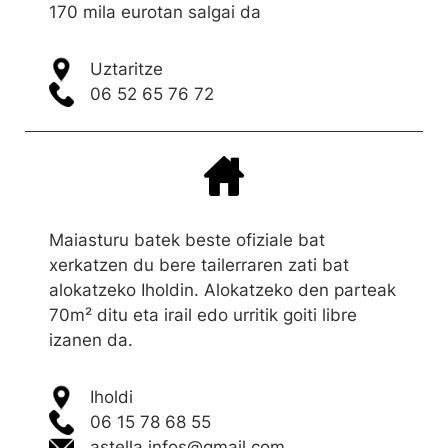
170 mila eurotan salgai da
Uztaritze
06 52 65 76 72
Maiasturu batek beste ofiziale bat
xerkatzen du bere tailerraren zati bat
alokatzeko Iholdin. Alokatzeko den parteak
70m² ditu eta irail edo urritik goiti libre
izanen da.
Iholdi
06 15 78 68 55
astella.infos@gmail.com