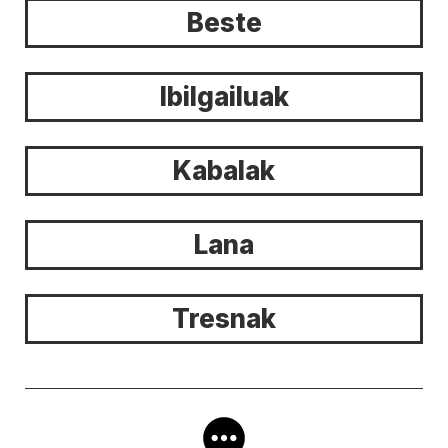
Beste
Ibilgailuak
Kabalak
Lana
Tresnak