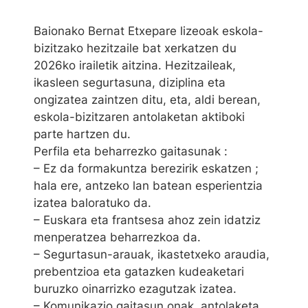
Baionako Bernat Etxepare lizeoak eskola-
bizitzako hezitzaile bat xerkatzen du
2026ko irailetik aitzina. Hezitzaileak,
ikasleen segurtasuna, diziplina eta
ongizatea zaintzen ditu, eta, aldi berean,
eskola-bizitzaren antolaketan aktiboki
parte hartzen du.
Perfila eta beharrezko gaitasunak :
– Ez da formakuntza berezirik eskatzen ;
hala ere, antzeko lan batean esperientzia
izatea baloratuko da.
– Euskara eta frantsesa ahoz zein idatziz
menperatzea beharrezkoa da.
– Segurtasun-arauak, ikastetxeko araudia,
prebentzioa eta gatazken kudeaketari
buruzko oinarrizko ezagutzak izatea.
– Komunikazio gaitasun onak, antolaketa,