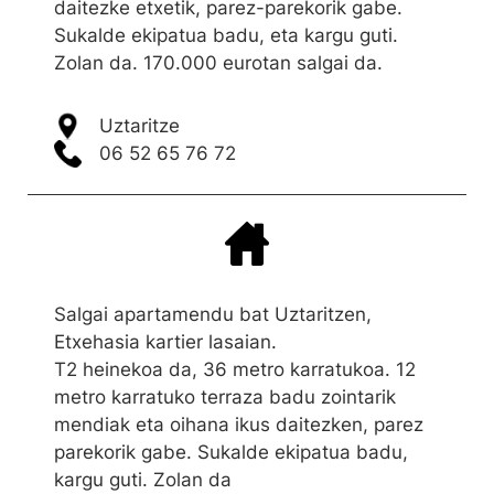
daitezke etxetik, parez-parekorik gabe.
Sukalde ekipatua badu, eta kargu guti.
Zolan da. 170.000 eurotan salgai da.
Uztaritze
06 52 65 76 72
Salgai apartamendu bat Uztaritzen,
Etxehasia kartier lasaian.
T2 heinekoa da, 36 metro karratukoa. 12
metro karratuko terraza badu zointarik
mendiak eta oihana ikus daitezken, parez
parekorik gabe. Sukalde ekipatua badu,
kargu guti. Zolan da