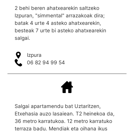
2 behi beren ahatxearekin saltzeko
Izpuran, "simmental" arrazakoak dira;
batak 4 urte 4 asteko ahatxearekin,
besteak 7 urte bi asteko ahatxearekin
salgai.
Izpura
06 82 94 99 54
Salgai apartamendu bat Uztaritzen,
Etxehasia auzo lasaiean. T2 heinekoa da,
36 metro karratukoa. 12 metro karratuko
terraza badu. Mendiak eta oihana ikus