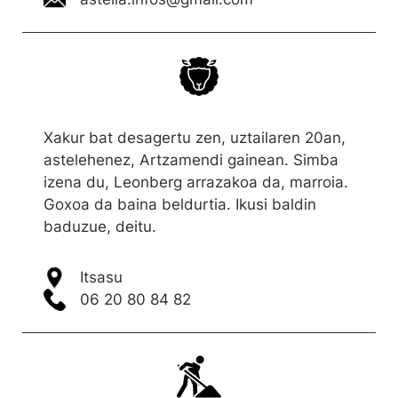
Xakur bat desagertu zen, uztailaren 20an,
astelehenez, Artzamendi gainean. Simba
izena du, Leonberg arrazakoa da, marroia.
Goxoa da baina beldurtia. Ikusi baldin
baduzue, deitu.
Itsasu
06 20 80 84 82