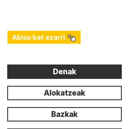
Abisu bat ezarri
Denak
Alokatzeak
Bazkak