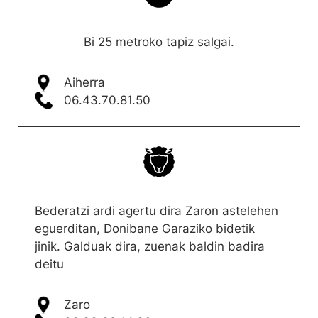
Bi 25 metroko tapiz salgai.
Aiherra
06.43.70.81.50
Bederatzi ardi agertu dira Zaron astelehen
eguerditan, Donibane Garaziko bidetik
jinik. Galduak dira, zuenak baldin badira
deitu
Zaro