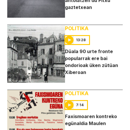
antolatzen dü Pitxu
gaztetxean
POLITIKA
13:28
Düala 90 urte fronte
popularrak ere bai
ondorioak üken zütüan
Xiberoan
POLITIKA
7:14
Faxismoaren kontreko
egünaldia Maulen