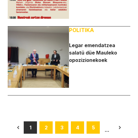
POLITIKA
Legar emendatzea
salatü düe Mauleko
opozizionekoek
1
2
3
4
5
...