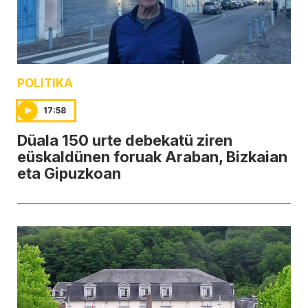
POLITIKA
17:58
Düala 150 urte debekatü ziren
eüskaldünen foruak Araban, Bizkaian
eta Gipuzkoan