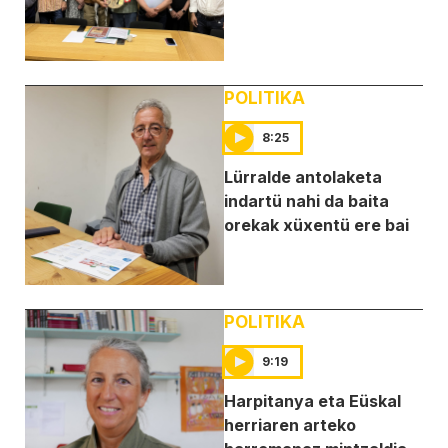
POLITIKA
8:25
Lürralde antolaketa
indartü nahi da baita
orekak xüxentü ere bai
POLITIKA
9:19
Harpitanya eta Eüskal
herriaren arteko