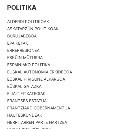
POLITIKA
ALDERDI POLITIKOAK
ASKATARZÜN POLITIKOAK
BÜRÜJABEGOA
EPAIKETAK
ERREPRESIONEA
ESKÜIN MÜTÜRRA
ESPAINIAKO POLITIKA
EÜSKAL AUTONOMIA ERKIDEGOA
EÜSKAL HIRIGUNE ALKARGOA
EÜSKAL GATAZKA
FIJAIT FITXATEGIAK
FRANTSES ESTATÜA
FRANTZIAKO GOBERNAMENTÜA
HAUTESKUNDEAK
HERRITARREN PARTE HARTZEA