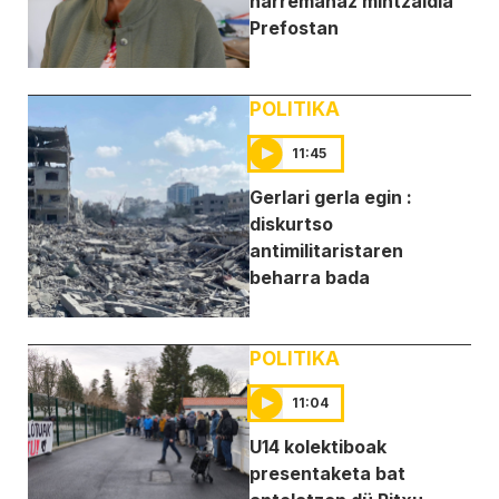
harremanaz mintzaldia
Prefostan
POLITIKA
11:45
Gerlari gerla egin :
diskurtso
antimilitaristaren
beharra bada
POLITIKA
11:04
U14 kolektiboak
presentaketa bat