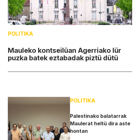
POLITIKA
Mauleko kontseilüan Agerriako lür
puzka batek eztabadak piztü dütü
POLITIKA
Palestinako balatarrak
Maulerat heltü dira aste
hontan