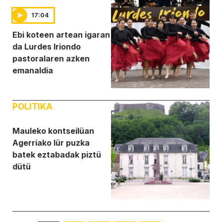
17:04
Ebi koteen artean igaran
da Lurdes Iriondo
pastoralaren azken
emanaldia
POLITIKA
Mauleko kontseilüan
Agerriako lür puzka
batek eztabadak piztü
dütü