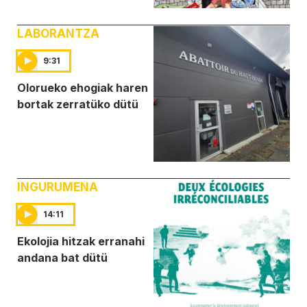
LABORANTZA
9:31
Olorueko ehogiak haren
bortak zerratüko dütü
INGURUMENA
14:11
Ekolojia hitzak erranahi
andana bat dütü