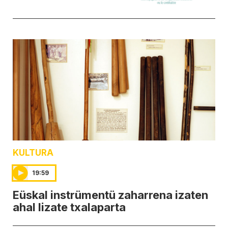
KULTURA
19:59
Eüskal instrümentü zaharrena izaten
ahal lizate txalaparta