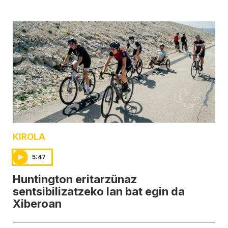
KIROLA
5:47
Huntington eritarzünaz
sentsibilizatzeko lan bat egin da
Xiberoan