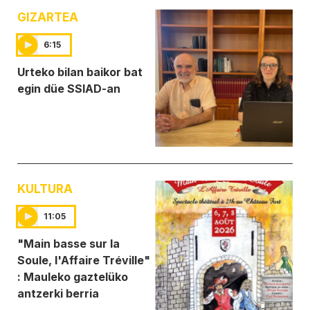
GIZARTEA
6:15
Urteko bilan baikor bat
egin düe SSIAD-an
KULTURA
11:05
"Main basse sur la
Soule, l'Affaire Tréville"
: Mauleko gaztelüko
antzerki berria