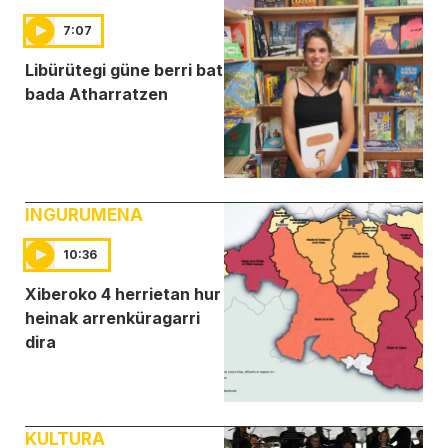
7:07
Libürütegi güne berri bat
bada Atharratzen
INGURUMENA
10:36
Xiberoko 4 herrietan hur
heinak arrenküragarri
dira
KULTURA