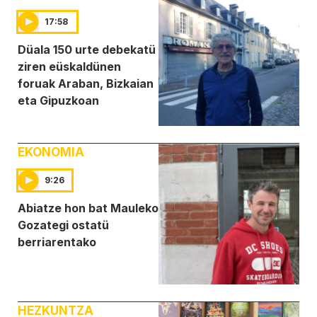
17:58
Düala 150 urte debekatü
ziren eüskaldünen
foruak Araban, Bizkaian
eta Gipuzkoan
EKONOMIA
9:26
Abiatze hon bat Mauleko
Gozategi ostatü
berriarentako
HEZKUNTZA