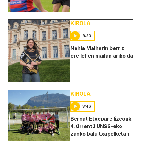
KIROLA
9:30
Nahia Malharin berriz
ere lehen mailan ariko da
KIROLA
3:46
Bernat Etxepare lizeoak
4. ürrentü UNSS-eko
zanko balu txapelketan