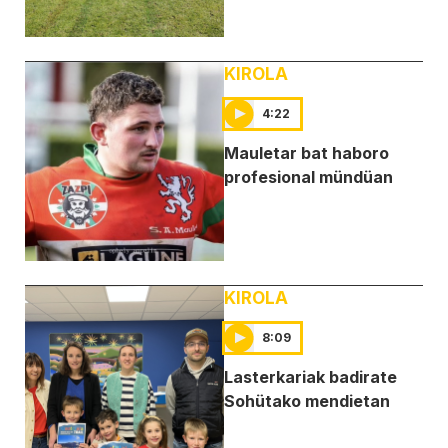
KIROLA
4:22
Mauletar bat haboro
profesional mündüan
KIROLA
8:09
Lasterkariak badirate
Sohütako mendietan