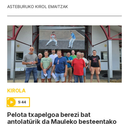
ASTEBURUKO KIROL EMAITZAK
KIROLA
5:44
Pelota txapelgoa berezi bat
antolatürik da Mauleko besteentako