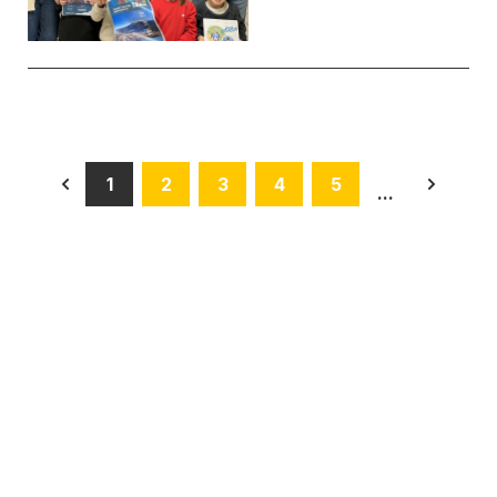
1
2
3
4
5
...