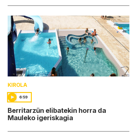
KIROLA
6:59
Berritarzün elibatekin horra da
Mauleko igeriskagia