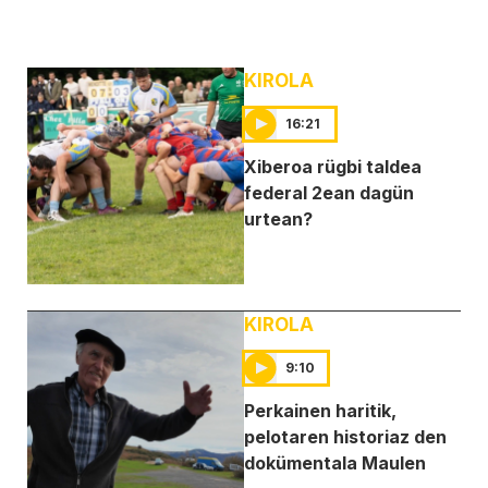
KIROLA
16:21
Xiberoa rügbi taldea
federal 2ean dagün
urtean?
KIROLA
9:10
Perkainen haritik,
pelotaren historiaz den
dokümentala Maulen