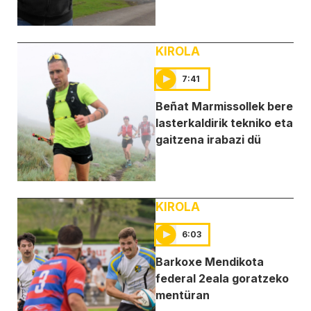
KIROLA
7:41
Beñat Marmissollek bere
lasterkaldirik tekniko eta
gaitzena irabazi dü
KIROLA
6:03
Barkoxe Mendikota
federal 2eala goratzeko
mentüran