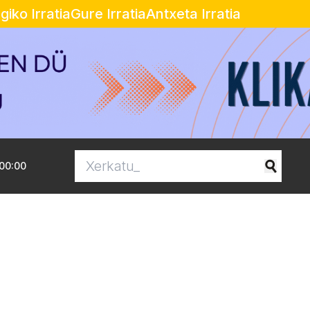
egiko Irratia
Gure Irratia
Antxeta Irratia
00:00