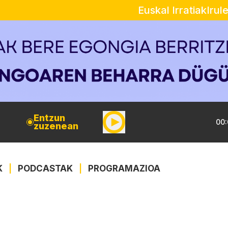
Euskal Irratiak
Irul
Entzun
00:
zuzenean
K
|
PODCASTAK
|
PROGRAMAZIOA