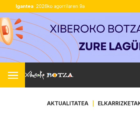
Igantea
2026ko agorrilaren 9a
AKTUALITATEA
|
ELKARRIZKETA