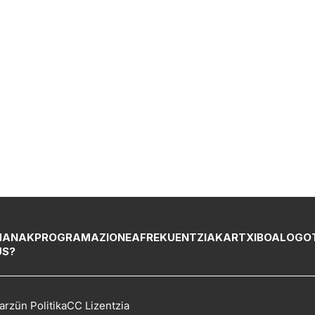
MANAK
PROGRAMAZIONEA
FREKUENTZIAK
ARTXIBOA
LOGO
US?
arzün Politika
CC Lizentzia