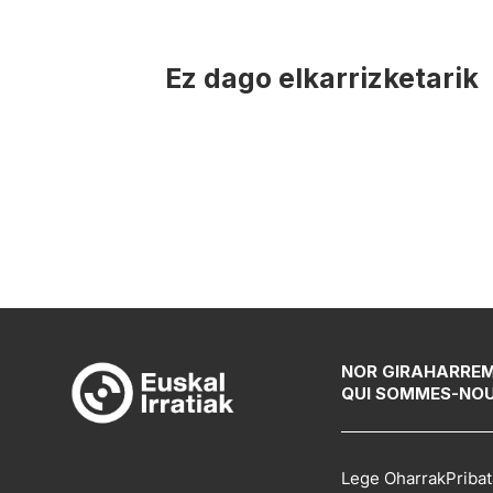
Ez dago elkarrizketarik
NOR GIRA
HARRE
QUI SOMMES-NO
Lege Oharrak
Pribat