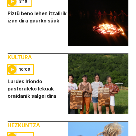
8:16
Piztü beno lehen itzalirik
izan dira gaurko süak
KULTURA
10:09
Lurdes Iriondo
pastoraleko leküak
oraidanik salgei dira
HEZKUNTZA