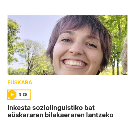
EUSKARA
9:35
Inkesta soziolinguistiko bat
eüskararen bilakaeraren lantzeko