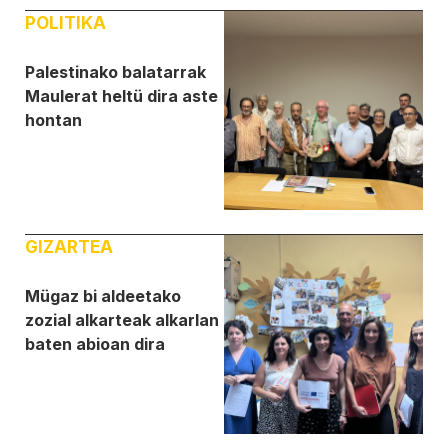
POLITIKA
Palestinako balatarrak
Maulerat heltü dira aste
hontan
GIZARTEA
Mügaz bi aldeetako
zozial alkarteak alkarlan
baten abioan dira