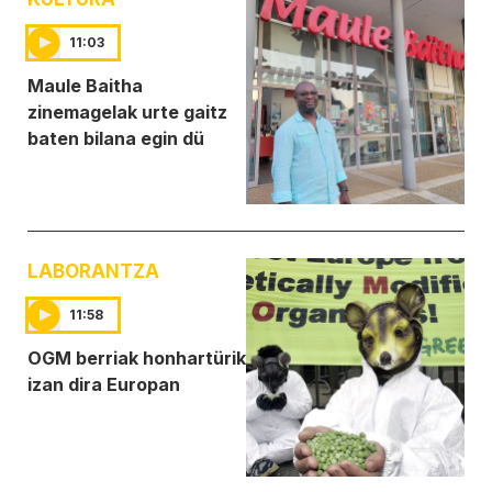
11:03
Maule Baitha
zinemagelak urte gaitz
baten bilana egin dü
LABORANTZA
11:58
OGM berriak honhartürik
izan dira Europan