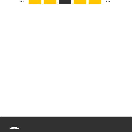
...
...