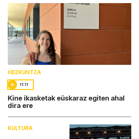
HEZKUNTZA
11:11
Kine ikasketak eüskaraz egiten ahal
dira ere
KULTURA