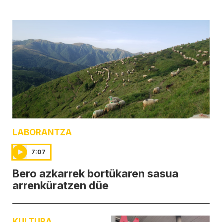
LABORANTZA
7:07
Bero azkarrek bortükaren sasua
arrenküratzen düe
KULTURA