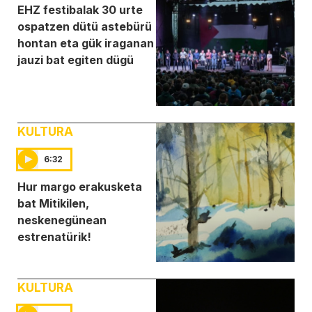
EHZ festibalak 30 urte
ospatzen dütü astebürü
hontan eta gük iraganan
jauzi bat egiten dügü
KULTURA
6:32
Hur margo erakusketa
bat Mitikilen,
neskenegünean
estrenatürik!
KULTURA