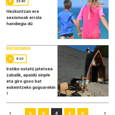
23:40
Hezkuntzan ere
sexismoak errola
handiegia dü
EKONOMIA
9:20
Iratiko ostatü jatetxea
zabalik, apaidü sinple
eta giro goxo bat
eskeintzeko gogoarekin
!
2
3
4
5
6