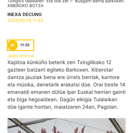
Txingili'k taldearen "Eta orai zer ?" ikusgarri berria Barkoxen.
XIBEROKO BOTZA
INEXA DECUNG
2026/05/18 11:45
11:25
Jaitsi soinua
Xapitoa künküño beterik zen Txingilikako 12
gazteer batzarri egiteko Barkoxen. Xiberotar
dantza jauziak bena ere ürrats berriak, kantore
eta müsika, denetarik erakatsi düe. Orai beste 14
emanaldi emanen dütüe Ipar Euskal herrian gainti
eta biga hegoaldean. Dagün elkigia Tulalaikan
düe igante hontan, maiatzaren 24an, Pagolan.