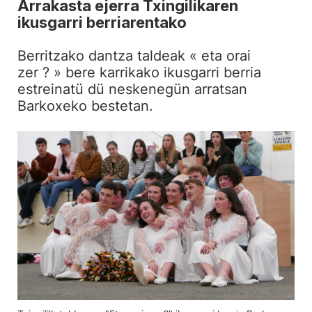
Arrakasta ejerra Txingilikaren
ikusgarri berriarentako
Berritzako dantza taldeak « eta orai
zer ? » bere karrikako ikusgarri berria
estreinatü dü neskenegün arratsan
Barkoxeko bestetan.