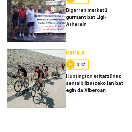
Bigerren merkatü
gurmant bat Ligi-
Atherein
KIROLA
5:47
Huntington eritarzünaz
sentsibilizatzeko lan bat
egin da Xiberoan