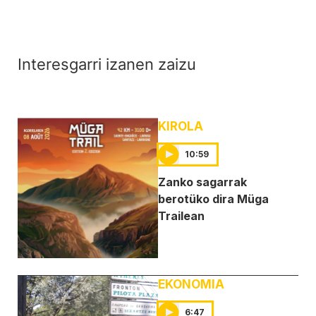
Interesgarri izanen zaizu
KIROLA
10:59
Zanko sagarrak
berotüko dira Müga
Trailean
EKONOMIA
6:47