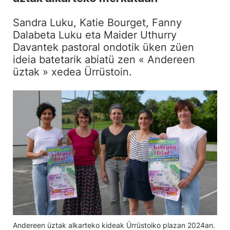
Sandra Luku, Katie Bourget, Fanny
Dalabeta Luku eta Maider Uthurry
Davantek pastoral ondotik üken züen
ideia batetarik abiatü zen « Andereen
üztak » xedea Ürrüstoin.
Andereen üztak alkarteko kideak Ürrüstoiko plazan 2024an.