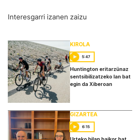
Interesgarri izanen zaizu
KIROLA
5:47
Huntington eritarzünaz
sentsibilizatzeko lan bat
egin da Xiberoan
GIZARTEA
6:15
Urteko bilan baikor bat