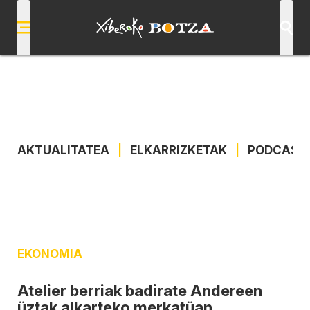
AKTUALITATEA
|
ELKARRIZKETAK
|
PODCAST
EKONOMIA
Atelier berriak badirate Andereen
üztak alkarteko merkatüan