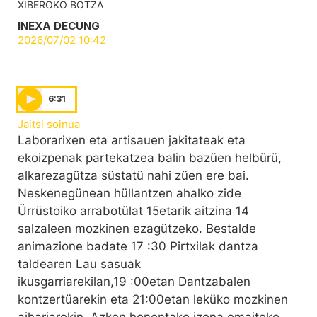
XIBEROKO BOTZA
INEXA DECUNG
2026/07/02 10:42
6:31
Jaitsi soinua
Laborarixen eta artisauen jakitateak eta
ekoizpenak partekatzea balin bazüen helbürü,
alkarezagütza süstatü nahi züen ere bai.
Neskenegünean hüllantzen ahalko zide
Ürrüstoiko arrabotülat 15etarik aitzina 14
salzaleen mozkinen ezagützeko. Bestalde
animazione badate 17 :30 Pirtxilak dantza
taldearen Lau sasuak
ikusgarriarekilan,19 :00etan Dantzabalen
kontzertüarekin eta 21:00etan leküko mozkinen
aihariarekin. Azken honentako izena emaiteko