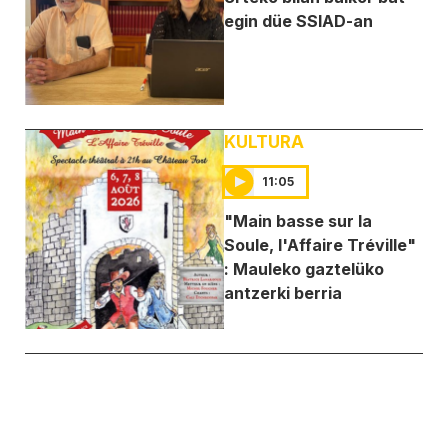
egin düe SSIAD-an
KULTURA
11:05
"Main basse sur la
Soule, l'Affaire Tréville"
: Mauleko gaztelüko
antzerki berria