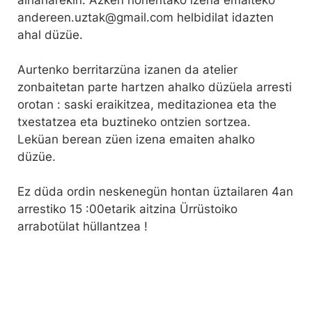
andereen.uztak@gmail.com helbidilat idazten
ahal düzüe.
Aurtenko berritarzüna izanen da atelier
zonbaitetan parte hartzen ahalko düzüela arresti
orotan : saski eraikitzea, meditazionea eta the
txestatzea eta buztineko ontzien sortzea.
Leküan berean züen izena emaiten ahalko
düzüe.
Ez düda ordin neskenegün hontan üztailaren 4an
arrestiko 15 :00etarik aitzina Ürrüstoiko
arrabotülat hüllantzea !