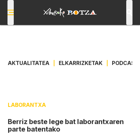
AKTUALITATEA
|
ELKARRIZKETAK
|
PODCAST
LABORANTXA
Berriz beste lege bat laborantxaren
parte batentako