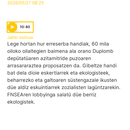
2026/05/27 08:25
10:40
Jaitsi soinua
Lege hortan hur erreserba handiak, 60 mila
oiloko oilaltegien baimena ala orano Duplomb
depütatüaren azitamitride puzoaren
arrasararaztea proposatzen da. Gibeltze handi
bat dela dioie eskertiarrek eta ekologisteek,
beharrezko eta galtoaren süstengazale ikusten
düe aldiz eskuintiarrek zozialisten lagüntzarekin.
FNSEAren lobbyinga salatü düe berriz
ekologistek.