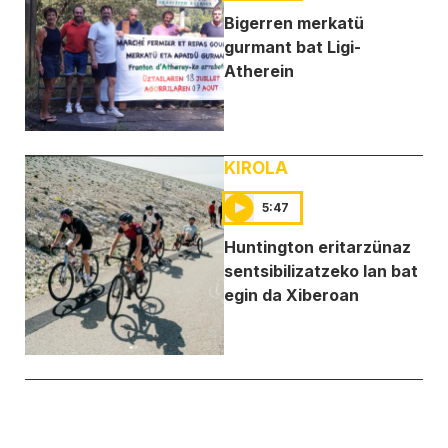
Bigerren merkatü
gurmant bat Ligi-
Atherein
KIROLA
5:47
Huntington eritarzünaz
sentsibilizatzeko lan bat
egin da Xiberoan