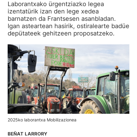
Laborantxako ürgentziazko legea
izentatürik izan den lege xedea
barnatzen da Frantsesen asanbladan.
Igan asteartean hasirik, ostiralearte badüe
depütateek gehitzeen proposatzeko.
2025ko laborantxa Mobilizazionea
BEÑAT LARRORY