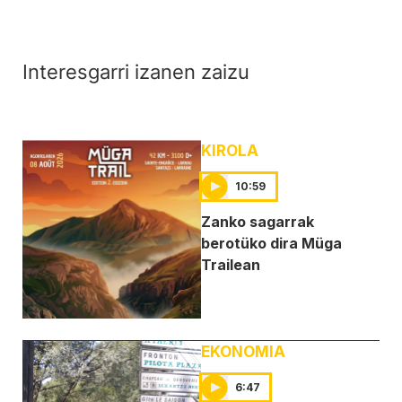
Interesgarri izanen zaizu
KIROLA
10:59
Zanko sagarrak
berotüko dira Müga
Trailean
EKONOMIA
6:47