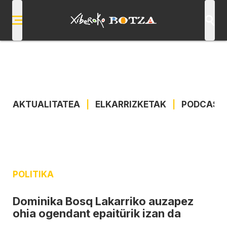
AKTUALITATEA
|
ELKARRIZKETAK
|
PODCAST
POLITIKA
Dominika Bosq Lakarriko auzapez
ohia ogendant epaitürik izan da