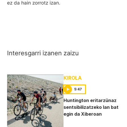
ez da hain zorrotz izan.
Interesgarri izanen zaizu
KIROLA
5:47
Huntington eritarzünaz
sentsibilizatzeko lan bat
egin da Xiberoan