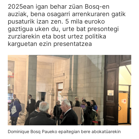
2025ean igan behar züan Bosq-en
auziak, bena osagarri arrenkuraren gatik
pusaturik izan zen. 5 mila euroko
gaztigua uken du, urte bat presontegi
zurziarekin eta bost urtez politika
karguetan ezin presentatzea
Dominique Bosq Paueko epaitegian bere abokatüarekin