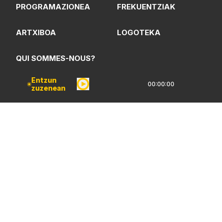
PROGRAMAZIONEA
FREKUENTZIAK
ARTXIBOA
LOGOTEKA
QUI SOMMES-NOUS?
Entzun
00:00:00
zuzenean
Lege Oharrak
Pribatarzün Politika
CC Lizentzia