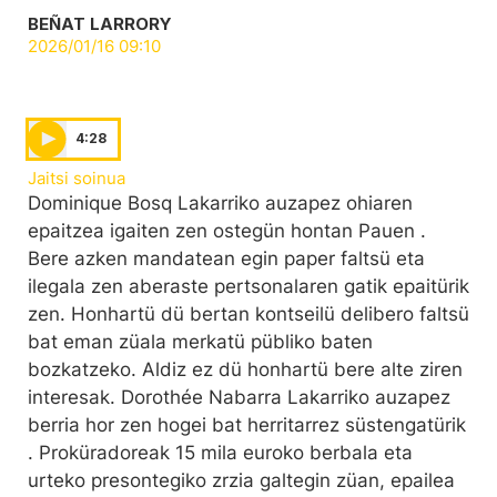
BEÑAT LARRORY
2026/01/16 09:10
4:28
Jaitsi soinua
Dominique Bosq Lakarriko auzapez ohiaren
epaitzea igaiten zen ostegün hontan Pauen .
Bere azken mandatean egin paper faltsü eta
ilegala zen aberaste pertsonalaren gatik epaitürik
zen. Honhartü dü bertan kontseilü delibero faltsü
bat eman züala merkatü pübliko baten
bozkatzeko. Aldiz ez dü honhartü bere alte ziren
interesak. Dorothée Nabarra Lakarriko auzapez
berria hor zen hogei bat herritarrez süstengatürik
. Proküradoreak 15 mila euroko berbala eta
urteko presontegiko zrzia galtegin züan, epailea