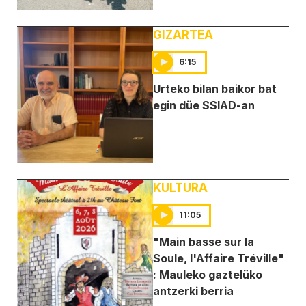
GIZARTEA
6:15
Urteko bilan baikor bat
egin düe SSIAD-an
KULTURA
11:05
"Main basse sur la
Soule, l'Affaire Tréville"
: Mauleko gaztelüko
antzerki berria