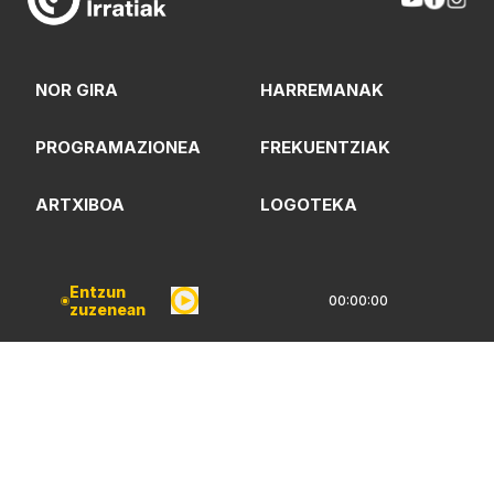
NOR GIRA
HARREMANAK
PROGRAMAZIONEA
FREKUENTZIAK
ARTXIBOA
LOGOTEKA
QUI SOMMES-NOUS?
Entzun
00:00:00
zuzenean
Lege Oharrak
Pribatarzün Politika
CC Lizentzia