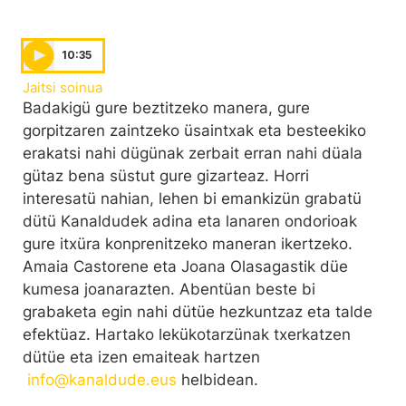
10:35
Jaitsi soinua
Badakigü gure beztitzeko manera, gure
gorpitzaren zaintzeko üsaintxak eta besteekiko
erakatsi nahi dügünak zerbait erran nahi düala
gütaz bena süstut gure gizarteaz. Horri
interesatü nahian, lehen bi emankizün grabatü
dütü Kanaldudek adina eta lanaren ondorioak
gure itxüra konprenitzeko maneran ikertzeko.
Amaia Castorene eta Joana Olasagastik düe
kumesa joanarazten. Abentüan beste bi
grabaketa egin nahi dütüe hezkuntzaz eta talde
efektüaz. Hartako lekükotarzünak txerkatzen
dütüe eta izen emaiteak hartzen
info@kanaldude.eus
helbidean.