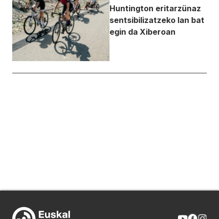
Huntington eritarzünaz
sentsibilizatzeko lan bat
egin da Xiberoan