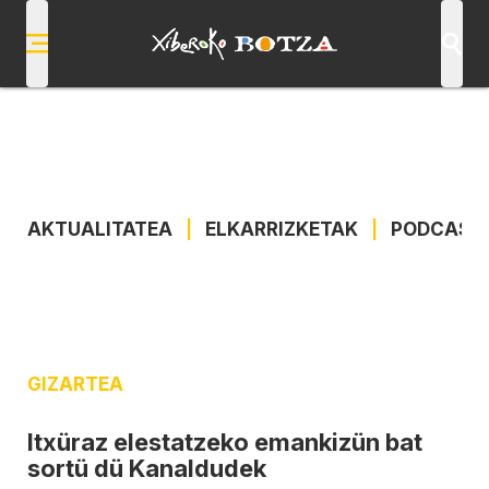
AKTUALITATEA
|
ELKARRIZKETAK
|
PODCAST
GIZARTEA
Itxüraz elestatzeko emankizün bat
sortü dü Kanaldudek