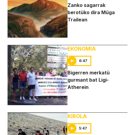
Zanko sagarrak
berotüko dira Müga
Trailean
EKONOMIA
6:47
Bigerren merkatü
gurmant bat Ligi-
Atherein
KIROLA
5:47