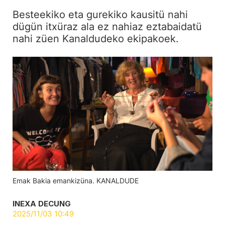
Besteekiko eta gurekiko kausitü nahi
dügün itxüraz ala ez nahiaz eztabaidatü
nahi züen Kanaldudeko ekipakoek.
Emak Bakia emankizüna. KANALDUDE
INEXA DECUNG
2025/11/03 10:49