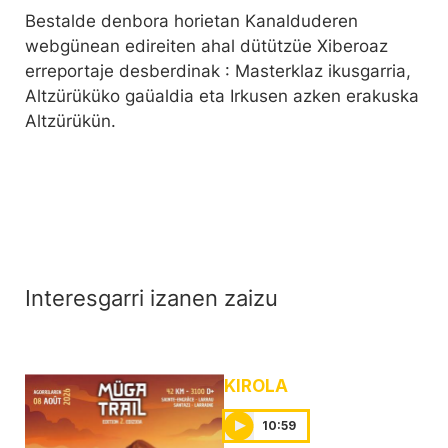
Bestalde denbora horietan Kanalduderen
webgünean edireiten ahal dütützüe Xiberoaz
erreportaje desberdinak : Masterklaz ikusgarria,
Altzürüküko gaüaldia eta Irkusen azken erakuska
Altzürükün.
Interesgarri izanen zaizu
KIROLA
10:59