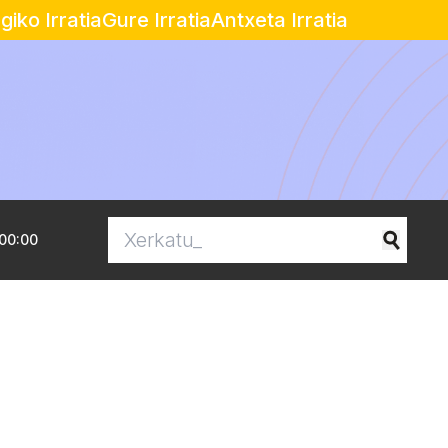
egiko Irratia
Gure Irratia
Antxeta Irratia
00:00