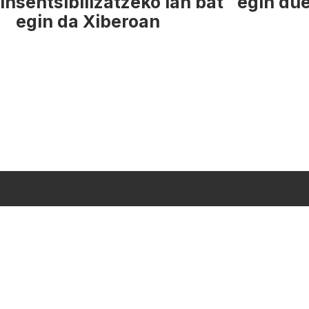
in
sentsibilizatzeko lan bat
egin dü
egin da Xiberoan
MANAK
PROGRAMAZIONEA
FREKUENTZIAK
ARTXIBOA
LOGO
US?
arzün Politika
CC Lizentzia