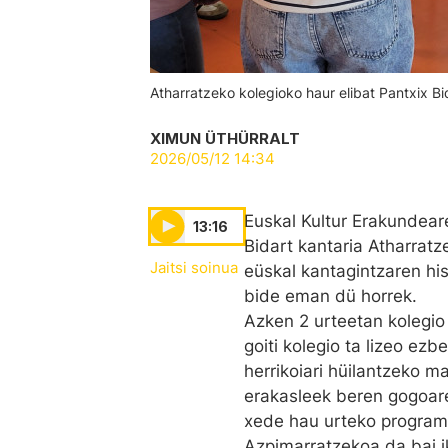
Atharratzeko kolegioko haur elibat Pantxix 
XIMUN ÜTHÜRRALT
2026/05/12 14:34
Euskal Kultur Erakundear
13:16
Bidart kantaria Atharratz
Jaitsi soinua
eüskal kantagintzaren his
bide eman dü horrek.
Azken 2 urteetan kolegio
goiti kolegio ta lizeo ezb
herrikoiari hüilantzeko m
erakasleek beren gogoaren
xede hau urteko programar
Azpimarratzekoa da bai ika