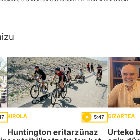
aizu
KIROLA
GIZARTEA
47
5:47
Huntington eritarzünaz
Urteko b