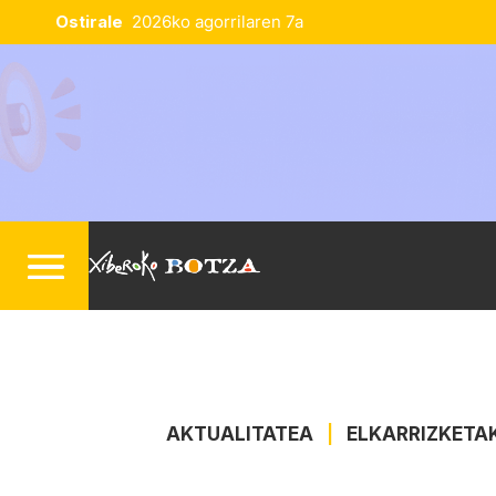
Ostirale
2026ko agorrilaren 7a
AKTUALITATEA
|
ELKARRIZKETA