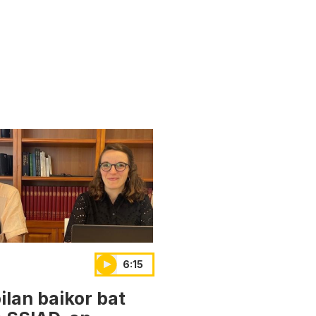
6:15
ilan baikor bat