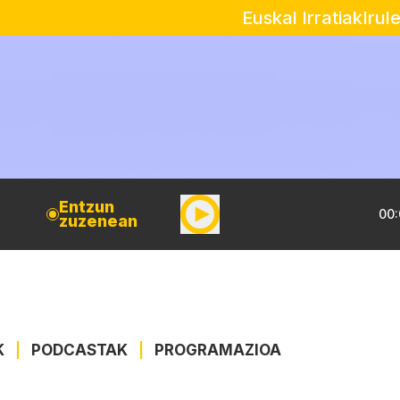
Euskal Irratiak
Irul
Entzun
00:
zuzenean
K
|
PODCASTAK
|
PROGRAMAZIOA