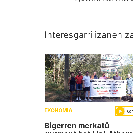
Interesgarri izanen z
EKONOMIA
6:
Bigerren merkatü