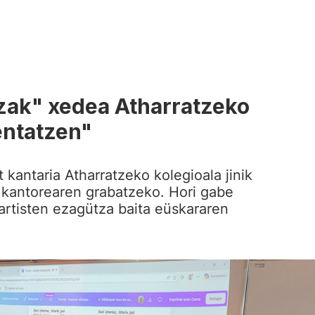
zak" xedea Atharratzeko
entatzen"
 kantaria Atharratzeko kolegioala jinik
ü kantorearen grabatzeko. Hori gabe
 artisten ezagütza baita eüskararen