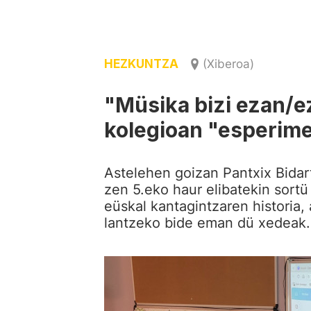
HEZKUNTZA
(Xiberoa)
"Müsika bizi ezan/e
kolegioan "esperim
Astelehen goizan Pantxix Bidart
zen 5.eko haur elibatekin sort
eüskal kantagintzaren historia,
lantzeko bide eman dü xedeak.