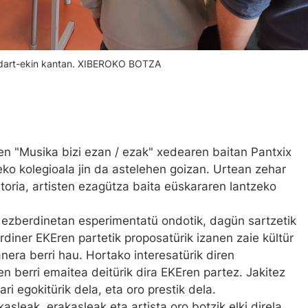
Bidart-ekin kantan. XIBEROKO BOTZA
en "Musika bizi ezan / ezak" xedearen baitan Pantxix
eko kolegioala jin da astelehen goizan. Urtean zehar
toria, artisten ezagütza baita eüskararen lantzeko
 ezberdinetan esperimentatü ondotik, dagün sartzetik
erdiner EKEren partetik proposatürik izanen zaie kültür
anera berri hau. Hortako interesatürik diren
 berri emaitea deitürik dira EKEren partez. Jakitez
i egokitürik dela, eta oro prestik dela.
sleak, erakasleak eta artista oro botzik elki direla.