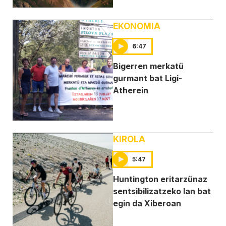
EKONOMIA
6:47
Bigerren merkatü
gurmant bat Ligi-
Atherein
KIROLA
5:47
Huntington eritarzünaz
sentsibilizatzeko lan bat
egin da Xiberoan