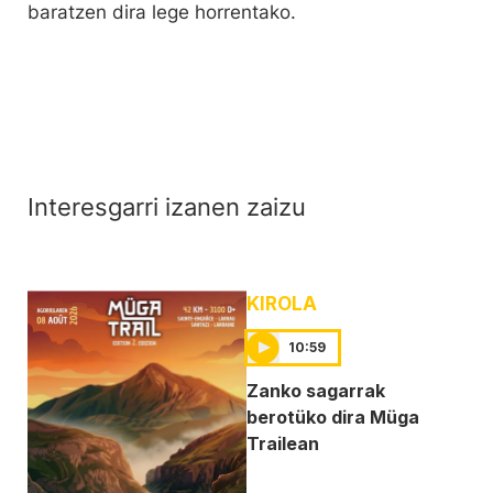
baratzen dira lege horrentako.
Interesgarri izanen zaizu
KIROLA
10:59
Zanko sagarrak
berotüko dira Müga
Trailean