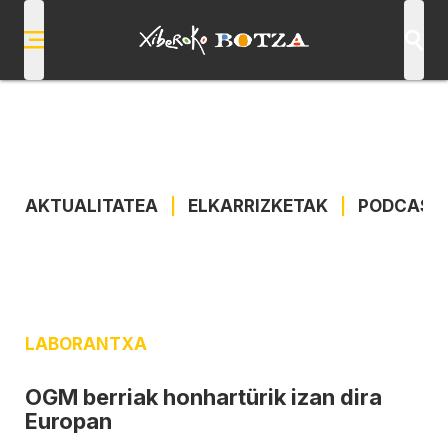
AKTUALITATEA
|
ELKARRIZKETAK
|
PODCAST
LABORANTXA
OGM berriak honhartürik izan dira
Europan