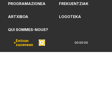
PROGRAMAZIONEA
FREKUENTZIAK
ARTXIBOA
LOGOTEKA
QUI SOMMES-NOUS?
Entzun
00:00:00
zuzenean
Lege Oharrak
Pribatarzün Politika
CC Lizentzia