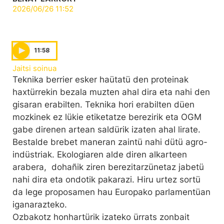
2026/06/26 11:52
11:58
Jaitsi soinua
Teknika berrier esker haütatü den proteinak
haxtürrekin bezala muzten ahal dira eta nahi den
gisaran erabilten. Teknika hori erabilten düen
mozkinek ez lükie etiketatze berezirik eta OGM
gabe direnen artean saldürik izaten ahal lirate.
Bestalde brebet maneran zaintü nahi dütü agro-
indüstriak. Ekologiaren alde diren alkarteen
arabera, dohañik ziren berezitarzünetaz jabetü
nahi dira eta ondotik pakarazi. Hiru urtez sortü
da lege proposamen hau Europako parlamentüan
iganarazteko.
Ozbakotz honhartürik izateko ürrats zonbait