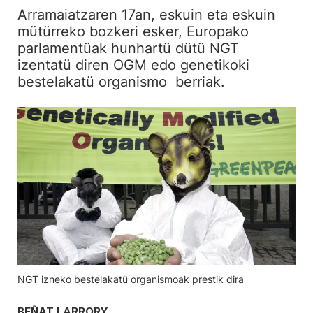
Arramaiatzaren 17an, eskuin eta eskuin
mütürreko bozkeri esker, Europako
parlamentüak hunhartü dütü NGT
izentatü diren OGM edo genetikoki
bestelakatü organismo berriak.
NGT izneko bestelakatü organismoak prestik dira
BEÑAT LARRORY