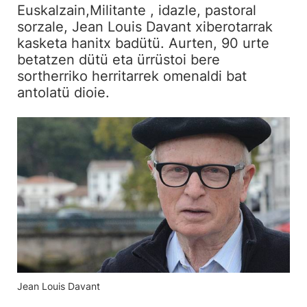
Euskalzain,Militante , idazle, pastoral
sorzale, Jean Louis Davant xiberotarrak
kasketa hanitx badütü. Aurten, 90 urte
betatzen dütü eta ürrüstoi bere
sortherriko herritarrek omenaldi bat
antolatü dioie.
Jean Louis Davant