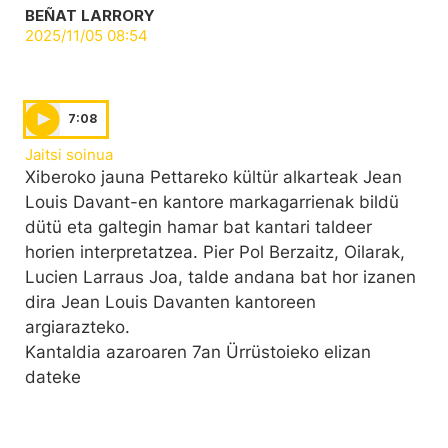
BEÑAT LARRORY
2025/11/05 08:54
7:08
Jaitsi soinua
Xiberoko jauna Pettareko kültür alkarteak Jean
Louis Davant-en kantore markagarrienak bildü
dütü eta galtegin hamar bat kantari taldeer
horien interpretatzea. Pier Pol Berzaitz, Oilarak,
Lucien Larraus Joa, talde andana bat hor izanen
dira Jean Louis Davanten kantoreen
argiarazteko.
Kantaldia azaroaren 7an Ürrüstoieko elizan
dateke