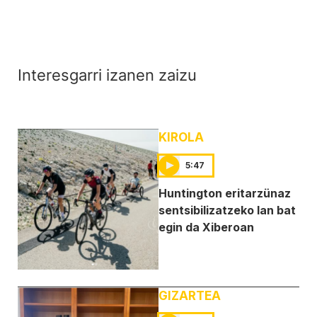
Interesgarri izanen zaizu
KIROLA
5:47
Huntington eritarzünaz
sentsibilizatzeko lan bat
egin da Xiberoan
GIZARTEA