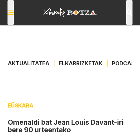
AKTUALITATEA
|
ELKARRIZKETAK
|
PODCAST
EÜSKARA
Omenaldi bat Jean Louis Davant-iri
bere 90 urteentako