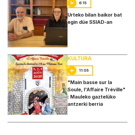
6:15
Urteko bilan baikor bat
egin düe SSIAD-an
KULTURA
11:05
"Main basse sur la
Soule, l'Affaire Tréville"
: Mauleko gaztelüko
antzerki berria