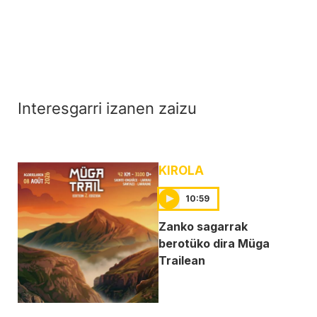
Interesgarri izanen zaizu
KIROLA
10:59
Zanko sagarrak
berotüko dira Müga
Trailean