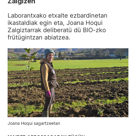
Zalgizen
Laborantxako etxalte ezbardinetan
ikastaldiak egin eta, Joana Hoqui
Zalgiztarrak deliberatü dü BIO-zko
frütügintzan abiatzea.
Joana Hoqui sagartzeetan