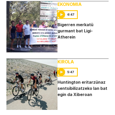
EKONOMIA
6:47
Bigerren merkatü
gurmant bat Ligi-
Atherein
KIROLA
5:47
Huntington eritarzünaz
sentsibilizatzeko lan bat
egin da Xiberoan