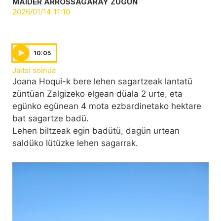
MAIDER ARROSSAGARAY ZÜGÜN
2026/01/14 11:10
10:05
Jaitsi soinua
Joana Hoqui-k bere lehen sagartzeak lantatü
züntüan Zalgizeko elgean düala 2 urte, eta
egünko egünean 4 mota ezbardinetako hektare
bat sagartze badü.
Lehen biltzeak egin badütü, dagün urtean
saldüko lütüzke lehen sagarrak.