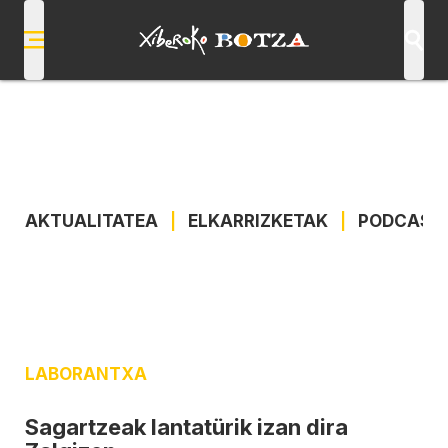
AKTUALITATEA
|
ELKARRIZKETAK
|
PODCAST
LABORANTXA
Sagartzeak lantatürik izan dira