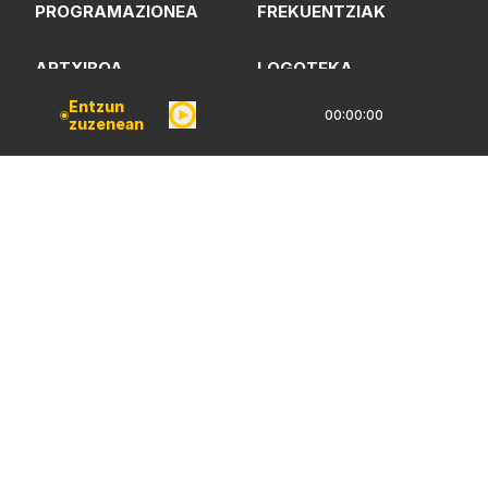
PROGRAMAZIONEA
FREKUENTZIAK
ARTXIBOA
LOGOTEKA
Entzun
00:00:00
zuzenean
QUI SOMMES-NOUS?
Lege Oharrak
Pribatarzün Politika
CC Lizentzia