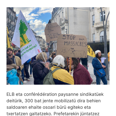
ELB eta conférédération paysanne sindikatüek
deitürik, 300 bat jente mobilizatü dira behien
saldoaren ehaite osoari bürü egiteko eta
txertatzen galtatzeko. Prefetarekin jüntatzez