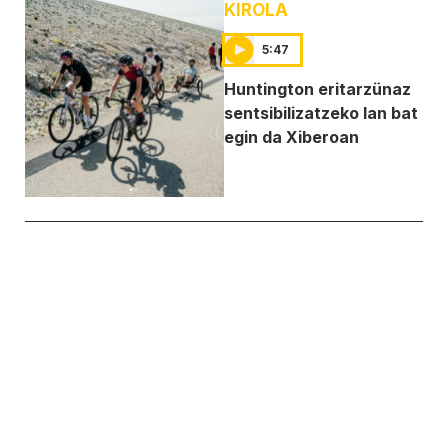
KIROLA
5:47
Huntington eritarzünaz
sentsibilizatzeko lan bat
egin da Xiberoan