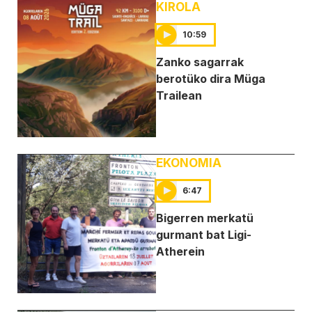
KIROLA
10:59
Zanko sagarrak
berotüko dira Müga
Trailean
EKONOMIA
6:47
Bigerren merkatü
gurmant bat Ligi-
Atherein