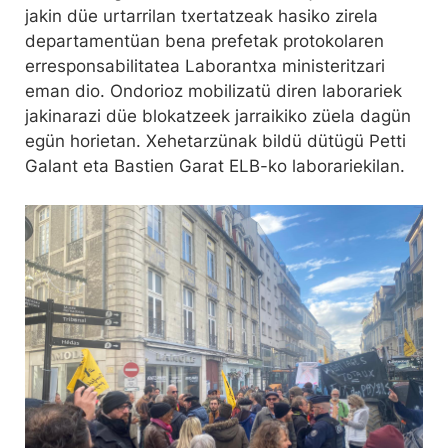
jakin düe urtarrilan txertatzeak hasiko zirela
departamentüan bena prefetak protokolaren
erresponsabilitatea Laborantxa ministeritzari
eman dio. Ondorioz mobilizatü diren laborariek
jakinarazi düe blokatzeek jarraikiko züela dagün
egün horietan. Xehetarzünak bildü dütügü Petti
Galant eta Bastien Garat ELB-ko laborariekilan.