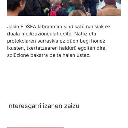
Jakin FDSEA laborantxa sindikatü nausiak ez
düala moilizazionealat deitü. Nahiz eta
protokolaren sarraskia ez düen begi honez
ikusten, txertatzearen haidürü egoiten dira,
solüzione bakarra beita haien ustez.
Interesgarri izanen zaizu