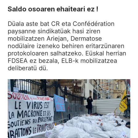
Saldo osoaren ehaiteari ez !
Düala aste bat CR eta Confédération
paysanne sindikatüak hasi ziren
mobilizatzen Ariejan, Dermatose
nodülaire izeneko behiren eritarzünaren
protokoloaren salhatzeko. Eüskal herrian
FDSEA ez bezala, ELB-k mobilizatzea
deliberatü dü.