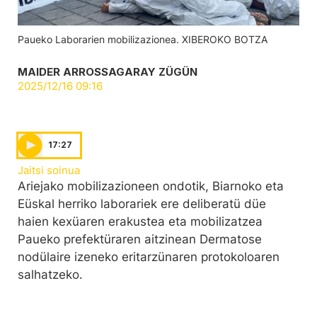
Paueko Laborarien mobilizazionea. XIBEROKO BOTZA
MAIDER ARROSSAGARAY ZÜGÜN
2025/12/16 09:16
17:27
Jaitsi soinua
Ariejako mobilizazioneen ondotik, Biarnoko eta
Eüskal herriko laborariek ere deliberatü düe
haien kexüaren erakustea eta mobilizatzea
Paueko prefektüraren aitzinean Dermatose
nodülaire izeneko eritarzünaren protokoloaren
salhatzeko.