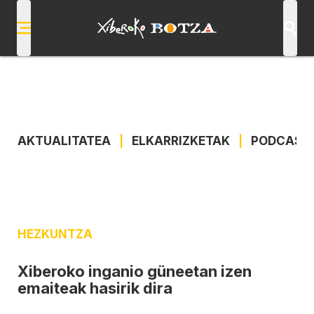
AKTUALITATEA
|
ELKARRIZKETAK
|
PODCAST
HEZKUNTZA
Xiberoko inganio güneetan izen
emaiteak hasirik dira