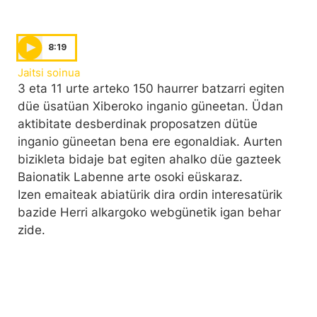
8:19
Jaitsi soinua
3 eta 11 urte arteko 150 haurrer batzarri egiten
düe üsatüan Xiberoko inganio güneetan. Üdan
aktibitate desberdinak proposatzen dütüe
inganio güneetan bena ere egonaldiak. Aurten
bizikleta bidaje bat egiten ahalko düe gazteek
Baionatik Labenne arte osoki eüskaraz.
Izen emaiteak abiatürik dira ordin interesatürik
bazide Herri alkargoko webgünetik igan behar
zide.