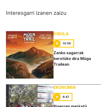
Interesgarri izanen zaizu
KIROLA
10:59
Zanko sagarrak
berotüko dira Müga
Trailean
EKONOMIA
6:47
Bigerren merkatü