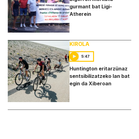
gurmant bat Ligi-
Atherein
KIROLA
5:47
Huntington eritarzünaz
sentsibilizatzeko lan bat
egin da Xiberoan