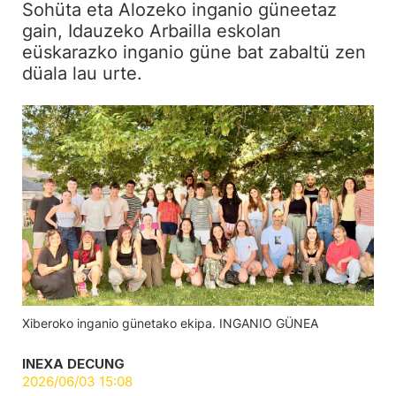
Sohüta eta Alozeko inganio güneetaz
gain, Idauzeko Arbailla eskolan
eüskarazko inganio güne bat zabaltü zen
düala lau urte.
Xiberoko inganio günetako ekipa. INGANIO GÜNEA
INEXA DECUNG
2026/06/03 15:08