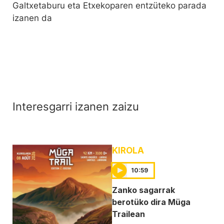
Galtxetaburu eta Etxekoparen entzüteko parada
izanen da
Interesgarri izanen zaizu
KIROLA
10:59
Zanko sagarrak
berotüko dira Müga
Trailean