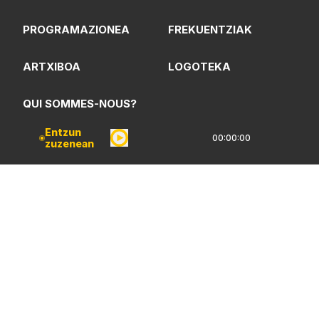
PROGRAMAZIONEA
FREKUENTZIAK
ARTXIBOA
LOGOTEKA
QUI SOMMES-NOUS?
Entzun
00:00:00
zuzenean
Lege Oharrak
Pribatarzün Politika
CC Lizentzia