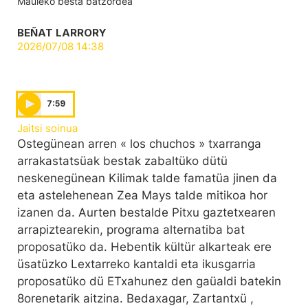
Mauleko besta batzordea
BEÑAT LARRORY
2026/07/08 14:38
7:59
Jaitsi soinua
Ostegünean arren « los chuchos » txarranga
arrakastatsüak bestak zabaltüko dütü
neskenegünean Kilimak talde famatüa jinen da
eta astelehenean Zea Mays talde mitikoa hor
izanen da. Aurten bestalde Pitxu gaztetxearen
arrapiztearekin, programa alternatiba bat
proposatüko da. Hebentik kültür alkarteak ere
üsatüzko Lextarreko kantaldi eta ikusgarria
proposatüko dü ETxahunez den gaüaldi batekin
8orenetarik aitzina. Bedaxagar, Zartantxü ,