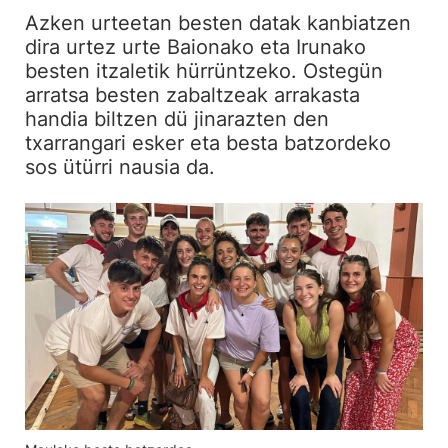
Azken urteetan besten datak kanbiatzen
dira urtez urte Baionako eta Irunako
besten itzaletik hürrüntzeko. Ostegün
arratsa besten zabaltzeak arrakasta
handia biltzen dü jinarazten den
txarrangari esker eta besta batzordeko
sos ütürri nausia da.