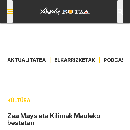
AKTUALITATEA
|
ELKARRIZKETAK
|
PODCAST
KÜLTÜRA
Zea Mays eta Kilimak Mauleko
bestetan