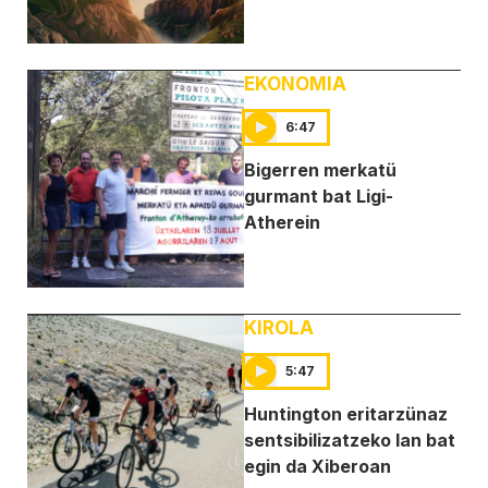
EKONOMIA
6:47
Bigerren merkatü
gurmant bat Ligi-
Atherein
KIROLA
5:47
Huntington eritarzünaz
sentsibilizatzeko lan bat
egin da Xiberoan