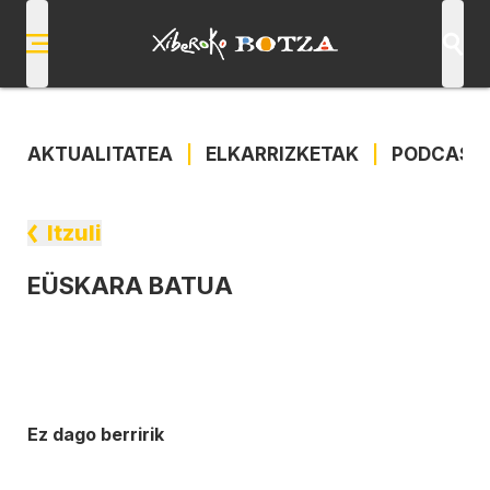
AKTUALITATEA
|
ELKARRIZKETAK
|
PODCAST
Itzuli
EÜSKARA BATUA
Ez dago berririk