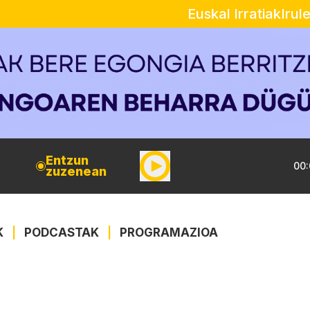
Euskal Irratiak
Irul
Entzun
00:
zuzenean
K
|
PODCASTAK
|
PROGRAMAZIOA