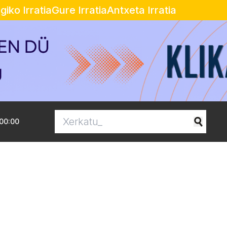
egiko Irratia
Gure Irratia
Antxeta Irratia
00:00