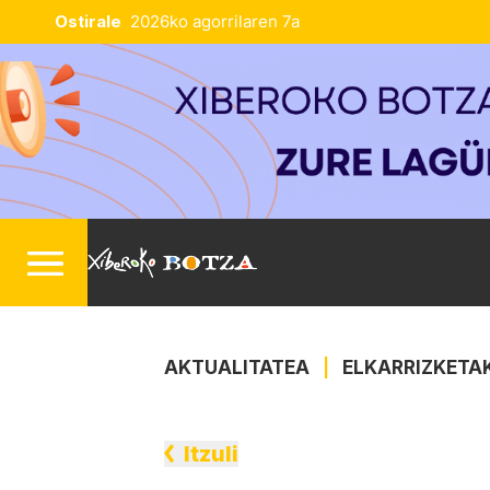
Ostirale
2026ko agorrilaren 7a
AKTUALITATEA
|
ELKARRIZKETA
Itzuli