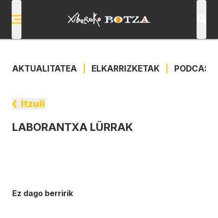
AKTUALITATEA
|
ELKARRIZKETAK
|
PODCAST
Itzuli
LABORANTXA LÜRRAK
Ez dago berririk