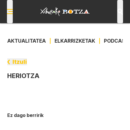
AKTUALITATEA
|
ELKARRIZKETAK
|
PODCAST
Itzuli
HERIOTZA
Ez dago berririk