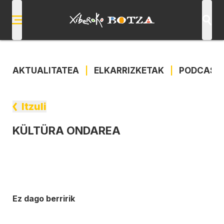
AKTUALITATEA
|
ELKARRIZKETAK
|
PODCAST
Itzuli
KÜLTÜRA ONDAREA
Ez dago berririk