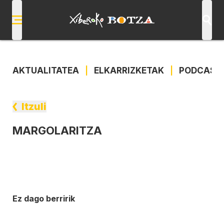
AKTUALITATEA
|
ELKARRIZKETAK
|
PODCAST
Itzuli
MARGOLARITZA
Ez dago berririk