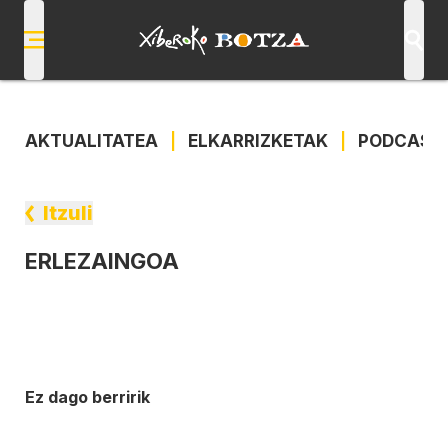
AKTUALITATEA
|
ELKARRIZKETAK
|
PODCAST
Itzuli
ERLEZAINGOA
Ez dago berririk