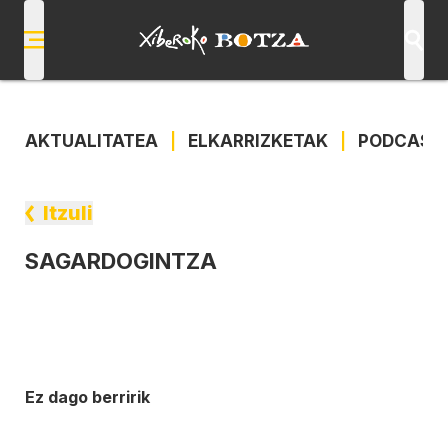
AKTUALITATEA
|
ELKARRIZKETAK
|
PODCAST
Itzuli
SAGARDOGINTZA
Ez dago berririk