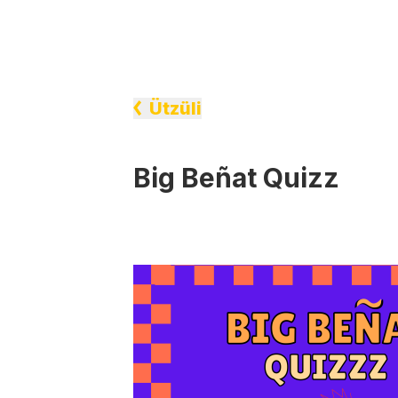
Ützüli
Big Beñat Quizz