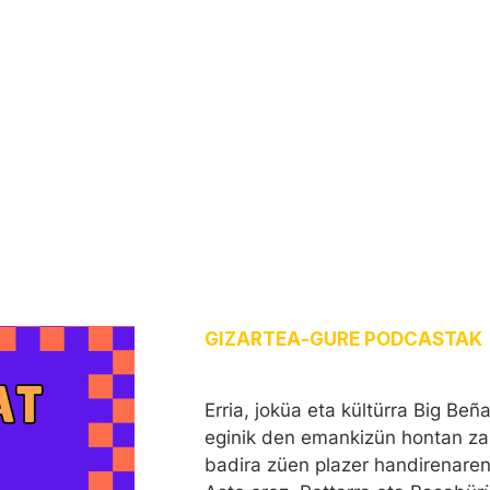
GIZARTEA
-
GURE PODCASTAK
Erria, joküa eta kültürra Big Be
eginik den emankizün hontan zal
badira züen plazer handirenaren