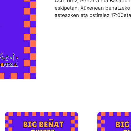
Aste oroz, Pettarra eta Basabür
eskipetan. Xüxenean behatzeko ir
asteazken eta ostiralez 17:00eta