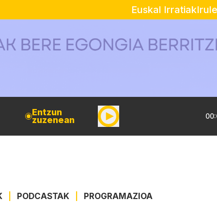
Euskal Irratiak
Irul
Entzun
00:
zuzenean
K
|
PODCASTAK
|
PROGRAMAZIOA