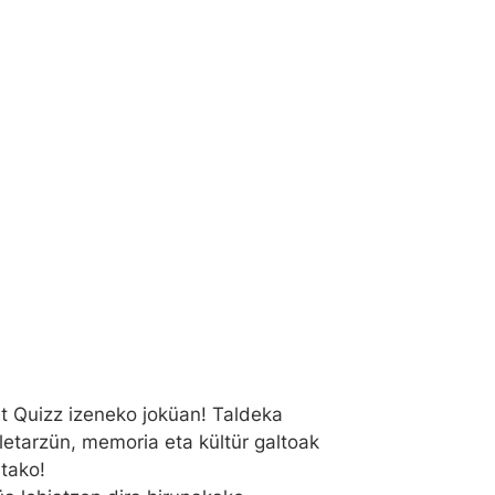
ñat Quizz izeneko joküan! Taldeka
etarzün, memoria eta kültür galtoak
tako!