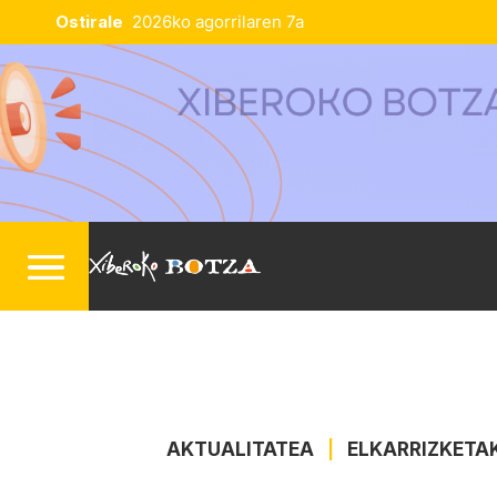
Ostirale
2026ko agorrilaren 7a
AKTUALITATEA
|
ELKARRIZKETA