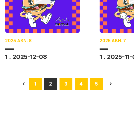
2025 ABN. 8
2025 ABN. 7
1 . 2025-12-08
1 . 2025-11
1
2
3
4
5