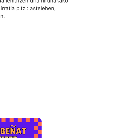
üa lehiatzen dira hirunakako
ratia pitz : astelehen,
n.