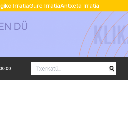
egiko Irratia
Gure Irratia
Antxeta Irratia
00:00