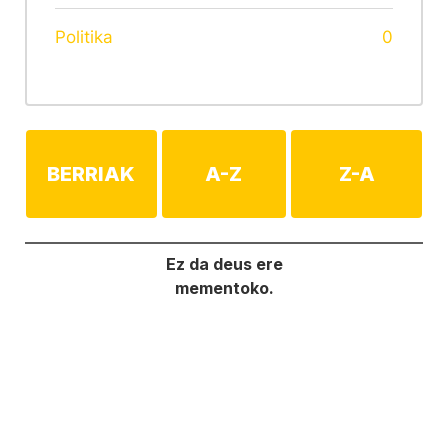
Politika
0
BERRIAK
A-Z
Z-A
Ez da deus ere
mementoko.