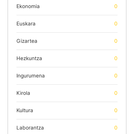
Ekonomia
0
Euskara
0
Gizartea
0
Hezkuntza
0
Ingurumena
0
Kirola
0
Kultura
0
Laborantza
0