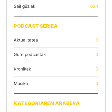
Sail güziak
624
PODCAST SERIEA
Aktualitatea
0
Gure podcastak
0
Kronikak
0
Musika
0
KATEGORIAREN ARABERA