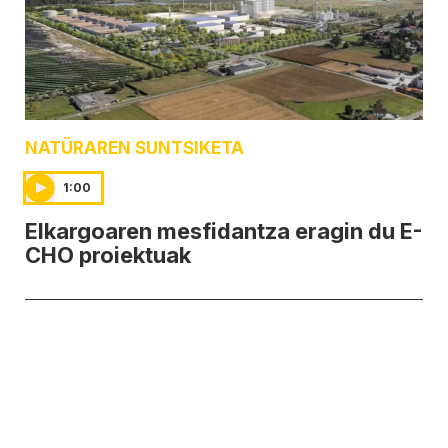
NATÜRAREN SUNTSIKETA
1:00
Elkargoaren mesfidantza eragin du E-
CHO proiektuak