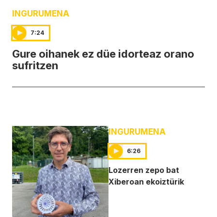
INGURUMENA
7:24
Gure oihanek ez düe idorteaz orano
sufritzen
INGURUMENA
6:26
Lozerren zepo bat
Xiberoan ekoiztürik