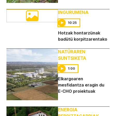
INGURUMENA
10:25
Hotzak hontarzünak
badütü korpitzarentako
NATÜRAREN
SUNTSIKETA
1:00
Elkargoaren
mesfidantza eragin du
E-CHO proiektuak
ENERGIA