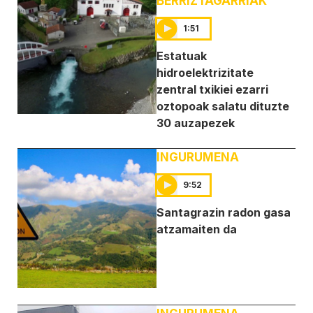
BERRIZTAGARRIAK
1:51
Estatuak
hidroelektrizitate
zentral txikiei ezarri
oztopoak salatu dituzte
30 auzapezek
INGURUMENA
9:52
Santagrazin radon gasa
atzamaiten da