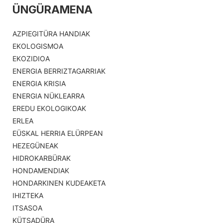
ÜNGÜRAMENA
AZPIEGITÜRA HANDIAK
EKOLOGISMOA
EKOZIDIOA
ENERGIA BERRIZTAGARRIAK
ENERGIA KRISIA
ENERGIA NÜKLEARRA
EREDU EKOLOGIKOAK
ERLEA
EÜSKAL HERRIA ELÜRPEAN
HEZEGÜNEAK
HIDROKARBÜRAK
HONDAMENDIAK
HONDARKINEN KUDEAKETA
IHIZTEKA
ITSASOA
KÜTSADÜRA