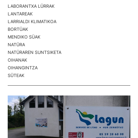
LABORANTXA LÜRRAK
LANTAREAK
LARRIALDI KLIMATIKOA
BORTÜAK
MENDIKO SÜAK
NATÜRA
NATÜRAREN SUNTSIKETA
OIHANAK
OIHANGINTZA
SÜTEAK