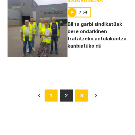
INGURUMENA
7:54
Bil ta garbi sindikatüak
bere ondarkinen
tratatzeko antolakuntza
kanbiatüko dü
1
2
3