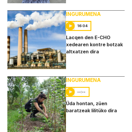
INGURUMENA
16:04
Lacqen den E-CHO
xedearen kontre botzak
altxatzen dira
INGURUMENA
--:--
Üda hontan, züen
baratzeak lilitüko dira